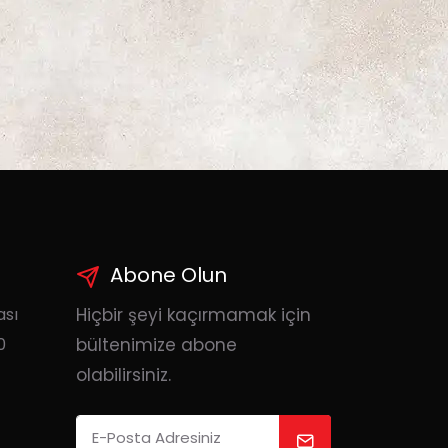
Abone Olun
ası
Hiçbir şeyi kaçırmamak için
0
bültenimize abone
olabilirsiniz.