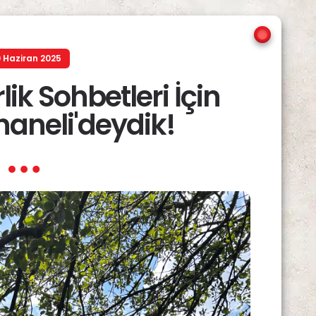
 Haziran 2025
lik Sohbetleri İçin
haneli'deydik!