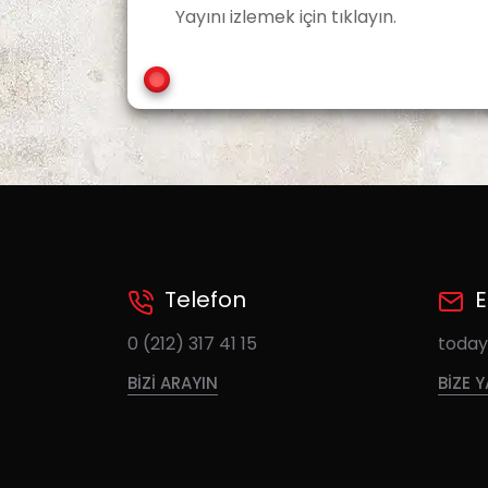
Yayını izlemek için tıklayın.
Telefon
E
0 (212) 317 41 15
toda
BIZI ARAYIN
BIZE 