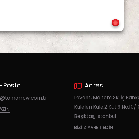
-Posta
Adres
Levent, Meltem Sk. İş Bank
y@tomorrow.com.tr
Kuleleri Kule:2 Kat:9 No:10/1
YAZIN
Beşiktaş, İstanbul
BIZI ZIYARET EDIN