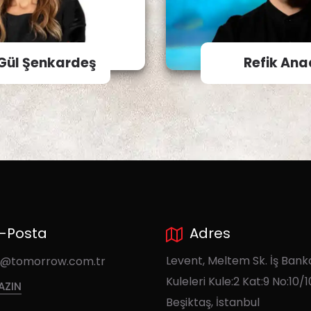
Gül Şenkardeş
Refik Ana
-Posta
Adres
Levent, Meltem Sk. İş Bank
y@tomorrow.com.tr
Kuleleri Kule:2 Kat:9 No:10/1
YAZIN
Beşiktaş, İstanbul