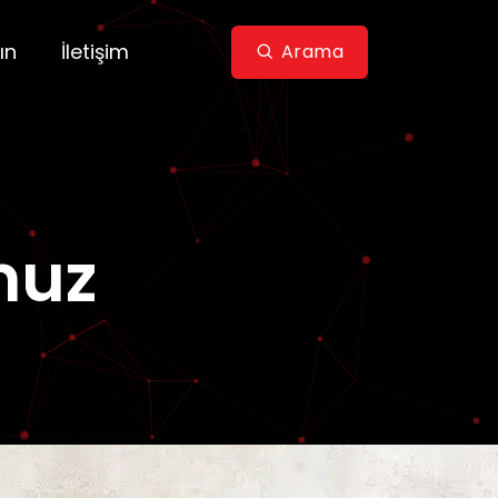
ın
İletişim
Arama
muz