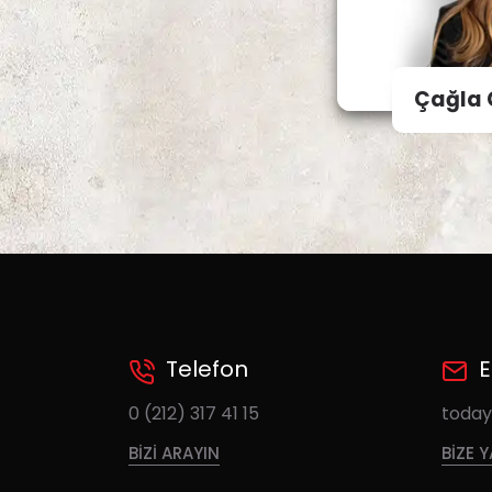
Çağla 
Telefon
E
0 (212) 317 41 15
toda
BIZI ARAYIN
BIZE 