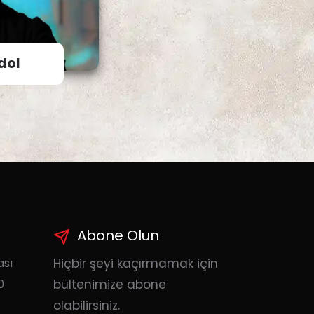
dol
Abone Olun
ası
Hiçbir şeyi kaçırmamak için
0
bültenimize abone
olabilirsiniz.